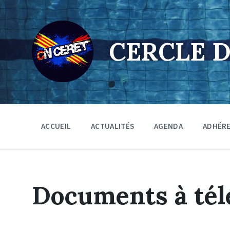
Skip
Skip
Skip
to
to
to
content
main
footer
navigation
CERCLE 
ACCUEIL
ACTUALITÉS
AGENDA
ADHÉR
Documents à tél