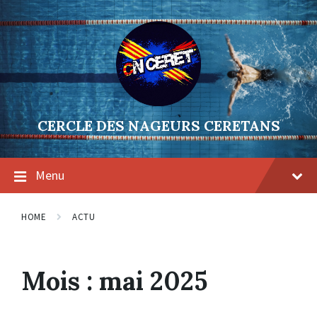
Skip
Skip
Skip
to
to
to
content
main
footer
navigation
CERCLE DES NAGEURS CERETANS
Menu
HOME
ACTU
Mois :
mai 2025