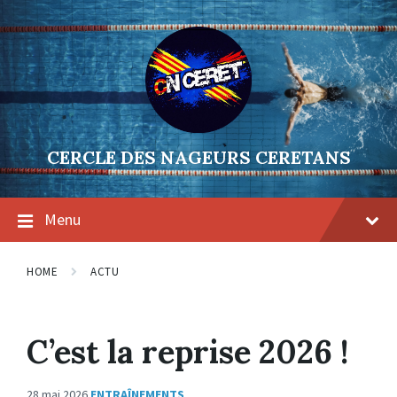
Skip
Skip
Skip
to
to
to
content
main
footer
navigation
CERCLE DES NAGEURS CERETANS
Menu
HOME
ACTU
C’est la reprise 2026 !
28 mai 2026
ENTRAÎNEMENTS