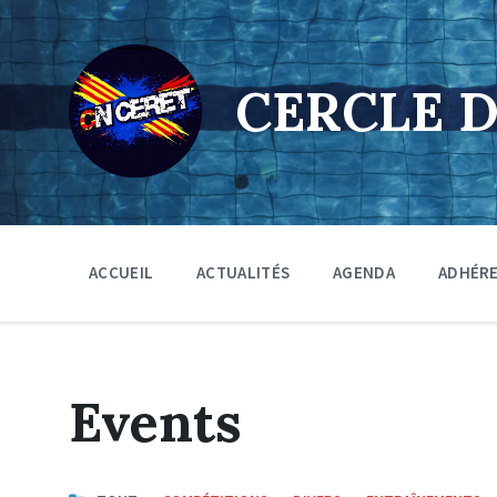
Skip
Skip
Skip
to
to
to
content
main
footer
navigation
CERCLE 
ACCUEIL
ACTUALITÉS
AGENDA
ADHÉR
Events