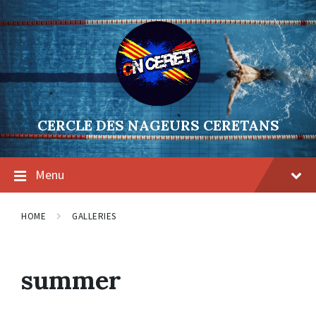
Skip
Skip
Skip
to
to
to
content
main
footer
navigation
CERCLE DES NAGEURS CERETANS
Menu
HOME
GALLERIES
summer