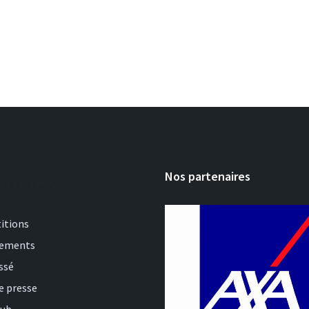
gories
Nos partenaires
itions
nements
ssé
e presse