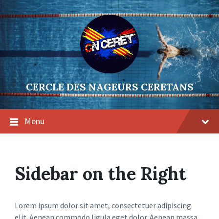
Skip
Skip
Skip
to
to
to
content
main
footer
navigation
CERCLE DES NAGEURS CERETANS
Menu
Sidebar on the Right
Lorem ipsum dolor sit amet, consectetuer adipiscing
elit. Aenean commodo ligula eget dolor. Aenean massa.