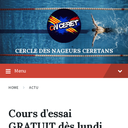
Skip
Skip
Skip
to
to
to
content
main
footer
navigation
CERCLE DES NAGEURS CERETANS
Menu
HOME
ACTU
Cours d’essai
GRATUIT dès lundi