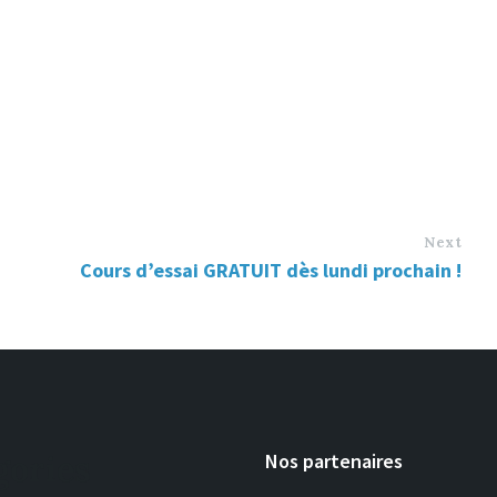
Next
Cours d’essai GRATUIT dès lundi prochain !
gories
Nos partenaires