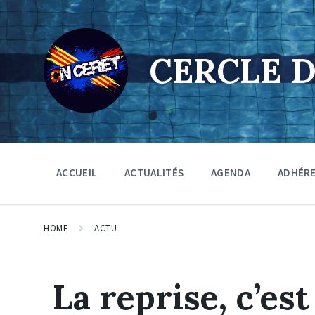
Skip
Skip
Skip
to
to
to
content
main
footer
navigation
CERCLE 
ACCUEIL
ACTUALITÉS
AGENDA
ADHÉR
HOME
ACTU
La reprise, c’est