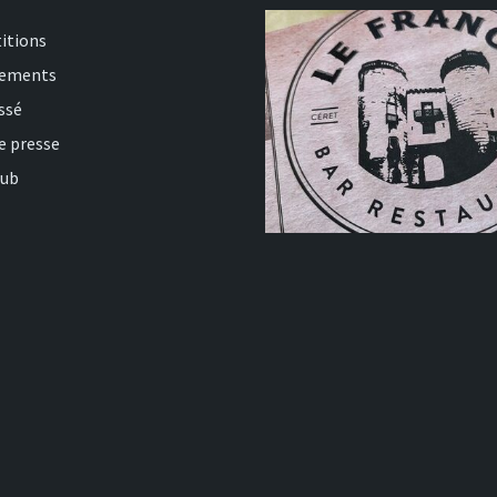
itions
nements
ssé
e presse
lub