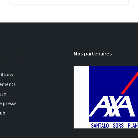
gories
Nos partenaires
itions
nements
ssé
e presse
lub