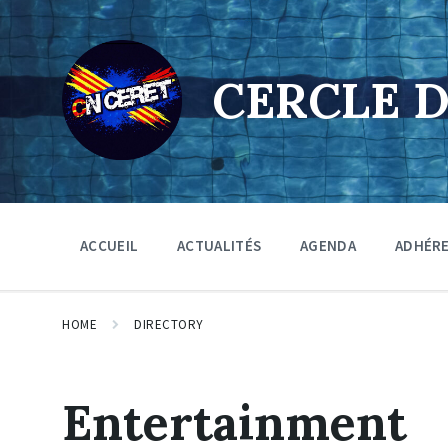
Skip
Skip
Skip
to
to
to
content
main
footer
navigation
CERCLE 
ACCUEIL
ACTUALITÉS
AGENDA
ADHÉR
HOME
DIRECTORY
Entertainment