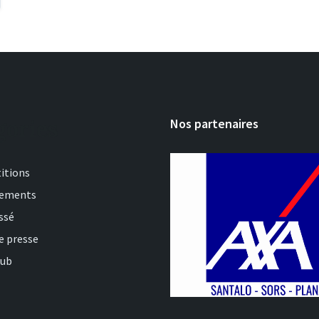
gories
Nos partenaires
itions
nements
ssé
e presse
lub