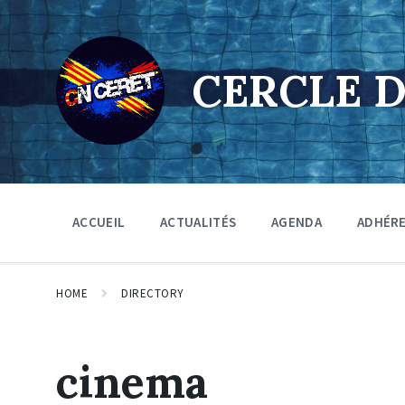
Skip
Skip
Skip
to
to
to
content
main
footer
navigation
CERCLE 
ACCUEIL
ACTUALITÉS
AGENDA
ADHÉR
HOME
DIRECTORY
cinema