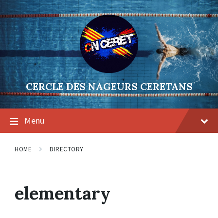
Skip
Skip
Skip
to
to
to
content
main
footer
navigation
CERCLE DES NAGEURS CERETANS
Menu
HOME
DIRECTORY
elementary