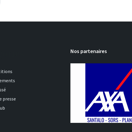
gories
Nos partenaires
itions
nements
ssé
e presse
lub