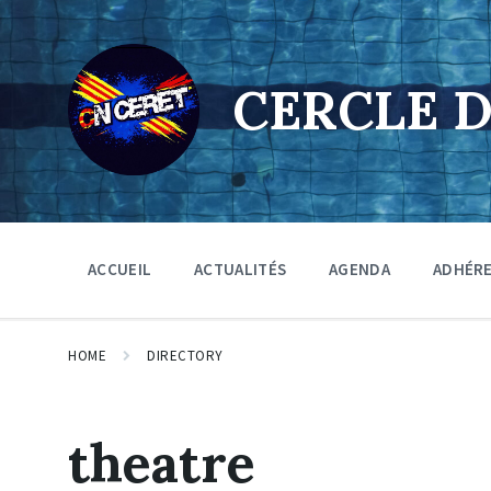
Skip
Skip
Skip
to
to
to
content
main
footer
navigation
CERCLE 
ACCUEIL
ACTUALITÉS
AGENDA
ADHÉR
HOME
DIRECTORY
theatre