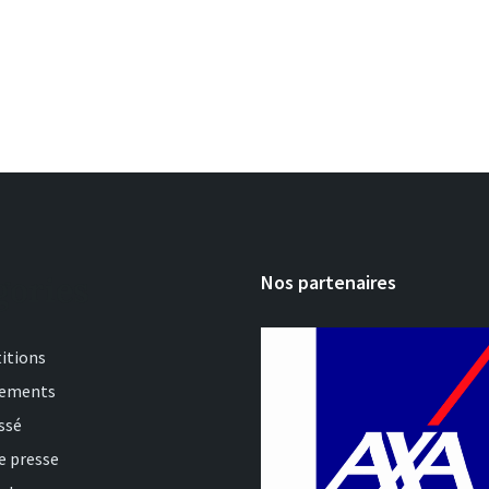
gories
Nos partenaires
itions
nements
ssé
e presse