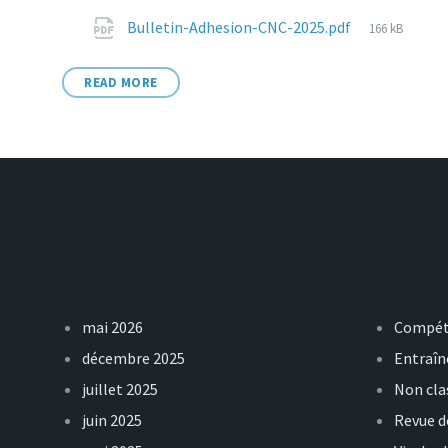
Attachments
File
Bulletin-Adhesion-CNC-2025.pdf
166 kB
size:
READ MORE
Archives
Caté
mai 2026
Compét
décembre 2025
Entraî
juillet 2025
Non cla
juin 2025
Revue d