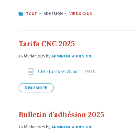
TOUT
ADHESION
VIE DU CLUB
Tarifs CNC 2025
16 février 2025
by
ADMINCNC
ADHESION
Attachments
File
CNC-Tarifs-2025.pdf
166 kB
size:
READ MORE
Bulletin d’adhésion 2025
16 février 2025
by
ADMINCNC
ADHESION