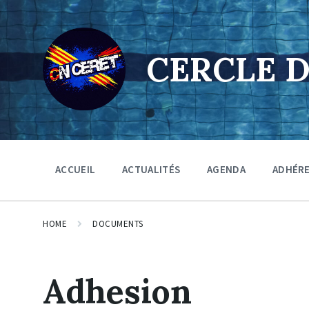
Skip
Skip
Skip
to
to
to
content
main
footer
navigation
CERCLE 
ACCUEIL
ACTUALITÉS
AGENDA
ADHÉR
HOME
DOCUMENTS
Adhesion