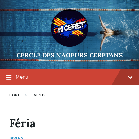
Skip
Skip
Skip
to
to
to
content
main
footer
navigation
CERCLE DES NAGEURS CERETANS
Menu
HOME
EVENTS
Féria
DIVERS