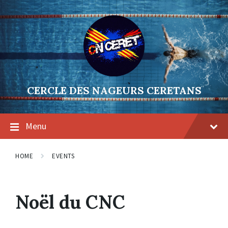
Skip
Skip
Skip
to
to
to
content
main
footer
navigation
CERCLE DES NAGEURS CERETANS
Menu
HOME
EVENTS
Noël du CNC