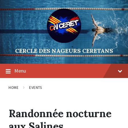
Skip
Skip
Skip
to
to
to
content
main
footer
navigation
CERCLE DES NAGEURS CERETANS
Menu
HOME
EVENTS
Randonnée nocturne
aux Salines