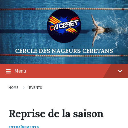
Skip
Skip
Skip
to
to
to
content
main
footer
navigation
CERCLE DES NAGEURS CERETANS
Menu
HOME
EVENTS
Reprise de la saison
ENTRAÎNEMENTS