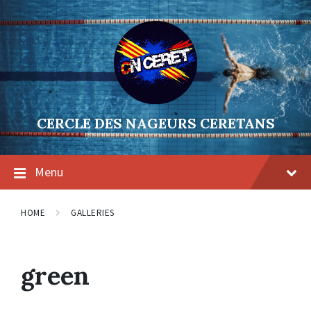
Skip
Skip
Skip
to
to
to
content
main
footer
navigation
CERCLE DES NAGEURS CERETANS
Menu
HOME
GALLERIES
green