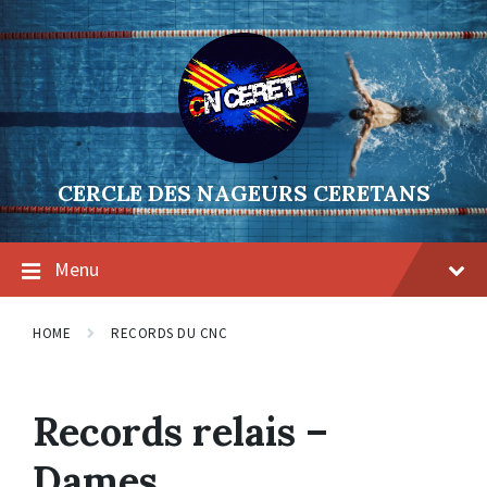
Skip
Skip
Skip
to
to
to
content
main
footer
navigation
CERCLE DES NAGEURS CERETANS
Menu
HOME
RECORDS DU CNC
Records relais –
Dames