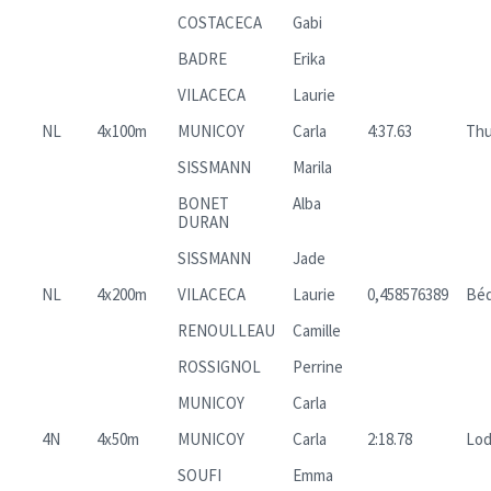
COSTACECA
Gabi
BADRE
Erika
VILACECA
Laurie
NL
4x100m
MUNICOY
Carla
4:37.63
Thu
SISSMANN
Marila
BONET
Alba
DURAN
SISSMANN
Jade
NL
4x200m
VILACECA
Laurie
0,458576389
Béd
RENOULLEAU
Camille
ROSSIGNOL
Perrine
MUNICOY
Carla
4N
4x50m
MUNICOY
Carla
2:18.78
Lo
SOUFI
Emma