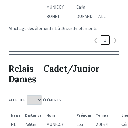
MUNICOY
Carla
BONET
DURAND
Alba
Affichage des éléments 1 à 16 sur 16 éléments
❮
1
❯
Relais – Cadet/Junior-
Dames
AFFICHER
ÉLÉMENTS
Nage
Distance
Nom
Prénom
Temps
Lie
NL
4x50m
MUNICOY
Léa
2:01.64
Cér