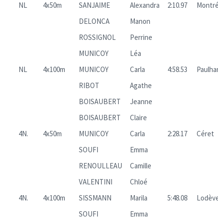
NL
4x50m
SANJAIME
Alexandra
2:10.97
Montré
DELONCA
Manon
ROSSIGNOL
Perrine
MUNICOY
Léa
NL
4x100m
MUNICOY
Carla
4:58.53
Paulha
RIBOT
Agathe
BOISAUBERT
Jeanne
BOISAUBERT
Claire
4N.
4x50m
MUNICOY
Carla
2:28.17
Céret
SOUFI
Emma
RENOULLEAU
Camille
VALENTINI
Chloé
4N.
4x100m
SISSMANN
Marila
5:48.08
Lodèv
SOUFI
Emma