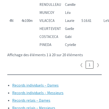
RENOULLEAU
Camille
MUNICOY
Léa
4N
4x100m
VILACECA
Laurie
5:16.61
LeV
HEURTEVENT
Gaelle
COSTACECA
Gabi
PINEDA
Cyrielle
Affichage des éléments 1 à 20 sur 20 éléments
❮
1
❯
Records individuels – Dames
Records individuels – Messieurs
Records relais – Dames
Records relais – Messieurs