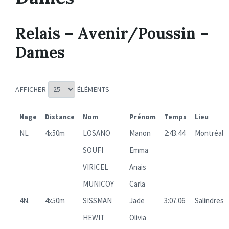
Relais – Avenir/Poussin –
Dames
AFFICHER
ÉLÉMENTS
Nage
Distance
Nom
Prénom
Temps
Lieu
NL
4x50m
LOSANO
Manon
2:43.44
Montréal
SOUFI
Emma
VIRICEL
Anais
MUNICOY
Carla
4N.
4x50m
SISSMAN
Jade
3:07.06
Salindres
HEWIT
Olivia