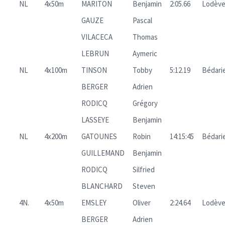
NL
4x50m
MARITON
Benjamin
2:05.66
Lodèv
GAUZE
Pascal
VILACECA
Thomas
LEBRUN
Aymeric
NL
4x100m
TINSON
Tobby
5:12.19
Bédari
BERGER
Adrien
RODICQ
Grégory
LASSEYE
Benjamin
NL
4x200m
GATOUNES
Robin
14:15:45
Bédari
GUILLEMAND
Benjamin
RODICQ
Silfried
BLANCHARD
Steven
4N.
4x50m
EMSLEY
Oliver
2:24.64
Lodèv
BERGER
Adrien