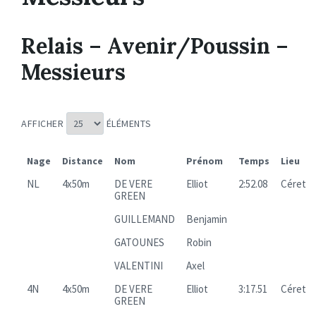
Relais – Avenir/Poussin –
Messieurs
AFFICHER
ÉLÉMENTS
Nage
Distance
Nom
Prénom
Temps
Lieu
NL
4x50m
DE VERE
Elliot
2:52.08
Céret
GREEN
GUILLEMAND
Benjamin
GATOUNES
Robin
VALENTINI
Axel
4N
4x50m
DE VERE
Elliot
3:17.51
Céret
GREEN