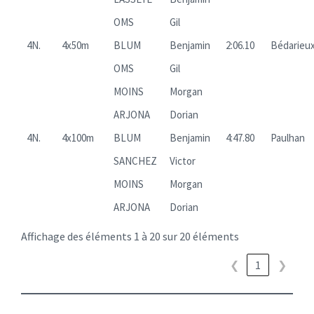
OMS
Gil
4N.
4x50m
BLUM
Benjamin
2:06.10
Bédarieu
OMS
Gil
MOINS
Morgan
ARJONA
Dorian
4N.
4x100m
BLUM
Benjamin
4:47.80
Paulhan
SANCHEZ
Victor
MOINS
Morgan
ARJONA
Dorian
Affichage des éléments 1 à 20 sur 20 éléments
❮
1
❯