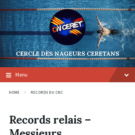
Skip
Skip
Skip
to
to
to
content
main
footer
navigation
CERCLE DES NAGEURS CERETANS
Menu
HOME
RECORDS DU CNC
Records relais –
Messieurs