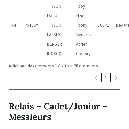
TINSON
Toby
FALIU
Nino
4N.
4x100m
TINSON
Tobby
6:06.41
Bédari
LASSEYE
Benjamin
BERGER
Adrien
RODICQ
Grégory
Affichage des éléments 1 à 20 sur 20 éléments
❮
1
❯
Relais – Cadet/Junior –
Messieurs