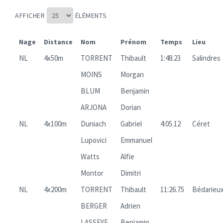
AFFICHER
ÉLÉMENTS
Nage
Distance
Nom
Prénom
Temps
Lieu
NL
4x50m
TORRENT
Thibault
1:48.23
Salindres
MOINS
Morgan
BLUM
Benjamin
ARJONA
Dorian
NL
4x100m
Duniach
Gabriel
4:05.12
Céret
Lupovici
Emmanuel
Watts
Alfie
Montor
Dimitri
NL
4x200m
TORRENT
Thibault
11:26.75
Bédarieu
BERGER
Adrien
LASSEYE
Benjamin